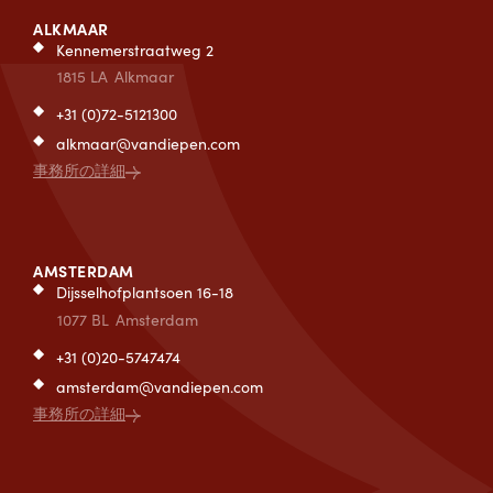
ALKMAAR
Kennemerstraatweg 2
1815 LA
Alkmaar
+31 (0)72-5121300
alkmaar@vandiepen.com
事務所の詳細
AMSTERDAM
Dijsselhofplantsoen 16-18
1077 BL
Amsterdam
+31 (0)20-5747474
amsterdam@vandiepen.com
事務所の詳細