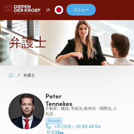
メニュー
JA
弁護士
弁護士
/
Peter
Tennekes
不動産・建設, 手続法, 欧州法・国際法, 入
札法
Utrecht
+31 (0)6 - 25 69 49 64