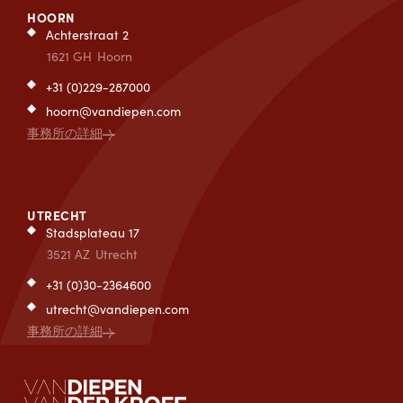
HOORN
Achterstraat 2
1621 GH
Hoorn
+31 (0)229-287000
hoorn@vandiepen.com
事務所の詳細
UTRECHT
Stadsplateau 17
3521 AZ
Utrecht
+31 (0)30-2364600
utrecht@vandiepen.com
事務所の詳細