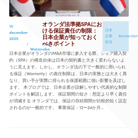
オランダ法準拠SPAにお
15
ける保証責任の制限：
日本
december
日本企業が知っておく
企業
Amsterda
2025
担当
べきポイント
/
Ken
Watanabe
日本企業がオランダのM&A市場に参入する際、シェア購入契
約（SPA）の構造自体は日本の契約書と大きく変わらないよ
うに見えます。しかし、オランダ法の下で一般的に用いられ
る保証（Warranty）の責任制限は、日本の実務とは大きく異
なり、買い手が実際に得られる保護範囲に強い影響を及ぼし
ます。 本ブログでは、日本企業が誤解しやすい代表的な制限
ポイントを解説します。 保証期間の短さ：想定より早く責任
が消滅する オランダでは、保証の存続期間が比較的短く設定
されるのが一般的です。 事業保証：12〜24か月...