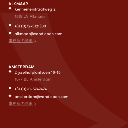
ALKMAAR
Kennemerstraatweg 2
1815 LA
Alkmaar
+31 (0)72-5121300
alkmaar@vandiepen.com
事務所の詳細
AMSTERDAM
Dijsselhofplantsoen 16-18
1077 BL
Amsterdam
+31 (0)20-5747474
amsterdam@vandiepen.com
事務所の詳細