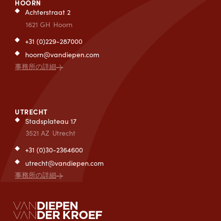
HOORN
Achterstraat 2
1621 GH
Hoorn
+31 (0)229-287000
hoorn@vandiepen.com
事務所の詳細
UTRECHT
Stadsplateau 17
3521 AZ
Utrecht
+31 (0)30-2364600
utrecht@vandiepen.com
事務所の詳細