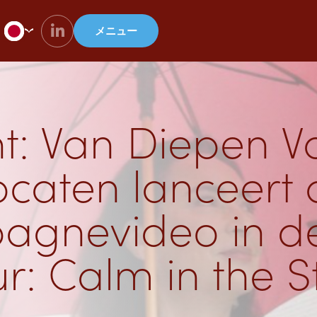
メニュー
ht: Van Diepen V
caten lanceert a
agnevideo in d
r: Calm in the 