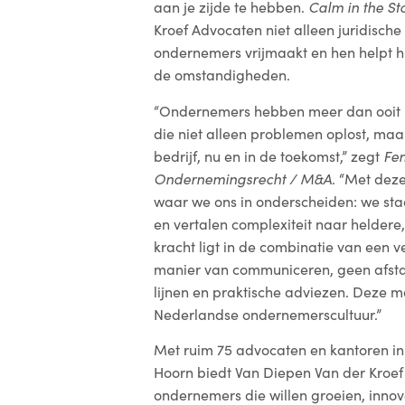
aan je zijde te hebben.
Calm in the S
Kroef Advocaten niet alleen juridisch
ondernemers vrijmaakt en hen helpt 
de omstandigheden.
“Ondernemers hebben meer dan ooit b
die niet alleen problemen oplost, ma
bedrijf, nu en in de toekomst,” zegt
Fem
Ondernemingsrecht / M&A
. “Met deze
waar we ons in onderscheiden: we st
en vertalen complexiteit naar helder
kracht ligt in de combinatie van een 
manier van communiceren, geen afsta
lijnen en praktische adviezen. Deze m
Nederlandse ondernemerscultuur.”
Met ruim 75 advocaten en kantoren i
Hoorn biedt Van Diepen Van der Kroef 
ondernemers die willen groeien, inno