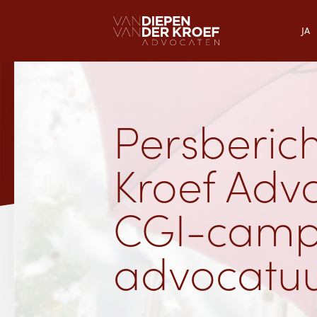
JA
Persberic
Kroef Advo
CGI-camp
advocatuu