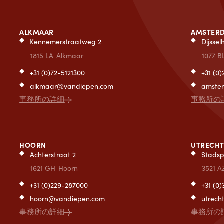
ALKMAAR
AMSTER
Kennemerstraatweg 2
Dijsse
1815 LA
Alkmaar
1077 B
+31 (0)72-5121300
+31 (0
alkmaar@vandiepen.com
amste
事務所の詳細
事務所の
HOORN
UTRECH
Achterstraat 2
Stadsp
1621 GH
Hoorn
3521 A
+31 (0)229-287000
+31 (0
hoorn@vandiepen.com
utrec
事務所の詳細
事務所の