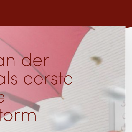
an der
ls eerste
e
Storm