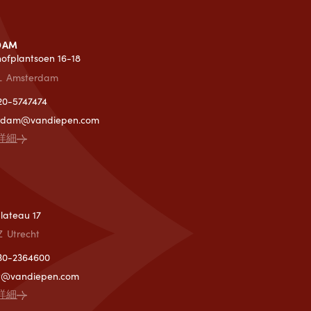
DAM
lhofplantsoen 16-18
L
Amsterdam
)20-5747474
rdam@vandiepen.com
詳細
T
lateau 17
Z
Utrecht
)30-2364600
ht@vandiepen.com
詳細