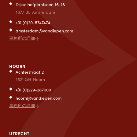
Dijsselhofplantsoen 16-18
1077 BL
Amsterdam
+31 (0)20-5747474
amsterdam@vandiepen.com
事務所の詳細
HOORN
Achterstraat 2
1621 GH
Hoorn
+31 (0)229-287000
hoorn@vandiepen.com
事務所の詳細
UTRECHT