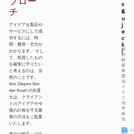
プロー
s
チ
z
S
u
j
アイデアを製品や
e
サービスにして成
c
功するには、時
k
間
・費用・労力が
i
知
かかります。
そし
的
て、投資したもの
財
を確実に守りたい
産
と考えるのは、当
保
護
然のことです。
法,
Van Diepen Van
ド
der Kroef
の弁護
イ
士は、クライアン
ツ
法,
トのアイデアや今
手
後の計画を守る最
続
善の方法をご提案
法
いたします。
+
貴社の製品
・ブラ