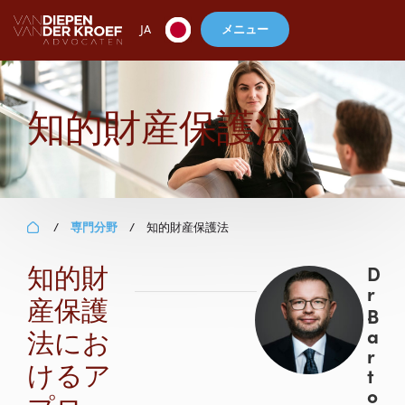
メニュー
JA
知的財産保護法
専門分野
知的財産保護法
/
/
知的財
D
r
産保護
.
B
法にお
a
r
けるア
t
o