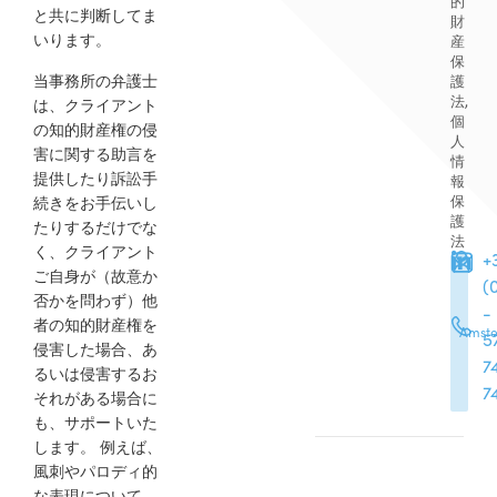
的
と共に判断してま
財
いります。
産
保
当事務所の弁護士
護
法,
は、クライアント
個
の知的財産権の侵
人
害に関する助言を
情
提供したり訴訟手
報
保
続きをお手伝いし
護
たりするだけでな
法
く、クライアント
+
ご自身が（故意か
(
否かを問わず）他
-
者の知的財産権を
Amst
5
侵害した場合、あ
7
るいは侵害するお
7
それがある場合に
も、サポートいた
します。 例えば、
風刺やパロディ的
な表現について、