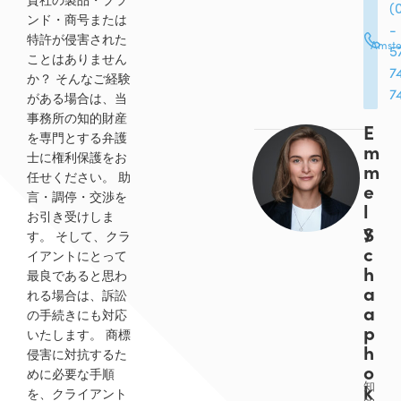
(
ンド・商号または
-
特許が侵害された
Amst
5
ことはありません
7
か？
そんなご経験
7
がある場合は、当
事務所の知的財産
E
を専門とする弁護
m
士に権利保護をお
m
任せください。 助
e
言
・調停・交渉を
l
お引き受けしま
y
S
す。
そして、クラ
c
イアントにとって
h
最良であると思わ
a
れる場合は、訴訟
a
の手続きにも対応
p
いたします。 商標
h
侵害に対抗するた
o
めに必要な手順
k
知
を、クライアント