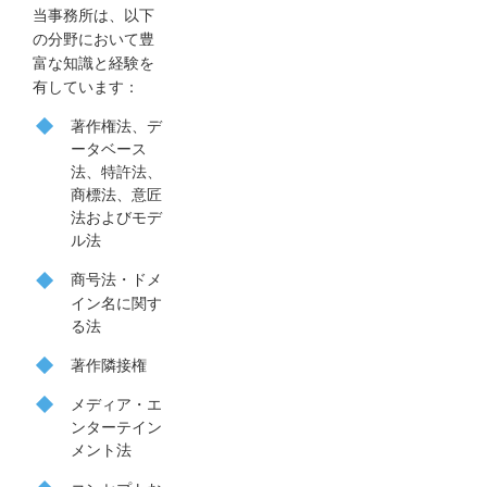
当事務所は、以下
の分野において豊
富な知識と経験を
有しています：
著作権法、デ
ータベース
法、特許法、
商標法、意匠
法およびモデ
ル法
商号法
・ドメ
イン名に関す
る法
著作隣接権
メディア
・エ
ンターテイン
メント法