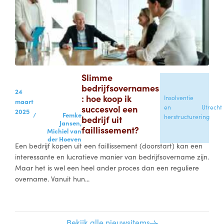
Slimme
bedrijfsovernames
24
: hoe koop ik
Insolventie
maart
succesvol een
en
Utrecht
2025
/
Femke
herstructurering
bedrijf uit
Jansen,
faillissement?
Michiel van
der Hoeven
Een bedrijf kopen uit een faillissement (doorstart) kan een
interessante en lucratieve manier van bedrijfsovername zijn.
Maar het is wel een heel ander proces dan een reguliere
overname. Vanuit hun...
Bekijk alle nieuwsitems