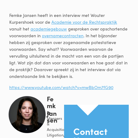
Femke Jansen heeft in een interview met Wouter
Kurpershoek voor de
Academie voor de Rechtspraktijk
vanuit het
academiegebouw
gesproken over opschortende
voorwaarden in
overnamecontracten
. In het bijzonder
hebben zij gesproken over zogenaamde potestatieve
voorwaarden. Say what? Voorwaarden waarvan de
vervulling uitsluitend in de macht van een van de partijen
ligt. Wat zijn dat dan voor voorwaarden en hoe gaat dat in
de praktijk? Daarover spreekt zij in het interview dat via
onderstaande link te bekijken is.
https://www.youtube.com/watch?v=mwBbOm7fG90
Fe
mk
e
Jan
sen
Mergers
&
Contact
Acquisitions,
Litigation,