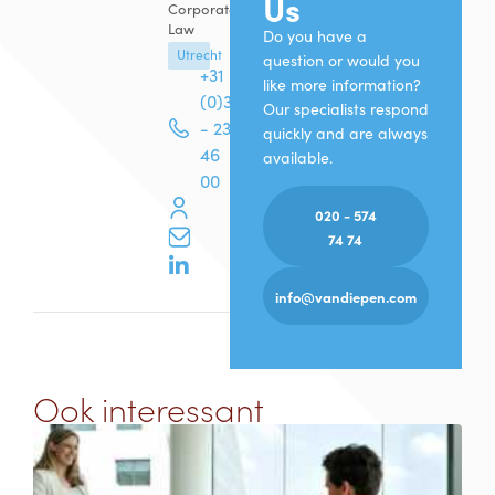
Us
Corporate
Law
Do you have a
Utrecht
question or would you
+31
like more information?
(0)30
Our specialists respond
- 236
quickly and are always
46
available.
00
020 - 574
74 74
info@vandiepen.com
Ook interessant