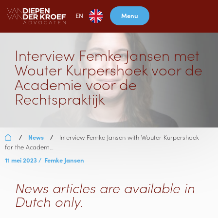
Menu
EN
Interview Femke Jansen met
Wouter Kurpershoek voor de
Academie voor de
Rechtspraktijk
News
Interview Femke Jansen with Wouter Kurpershoek
/
/
for the Academ…
11 mei 2023
/
Femke Jansen
News articles are available in
Dutch only.