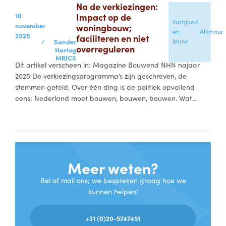
Na de verkiezingen:
10
Impact op de
Vastgoed
november
woningbouw;
en
Alkmaar
2025
faciliteren en niet
bouw
/
Sander
overreguleren
Hartog
MRICS
Dit artikel verscheen in: Magazine Bouwend NHN najaar
2025 De verkiezingsprogramma’s zijn geschreven, de
stemmen geteld. Over één ding is de politiek opvallend
eens: Nederland moet bouwen, bouwen, bouwen. Wat...
Meer weten?
Bel of mail ons; we bespreken graag hoe we
kunnen helpen!
+31 (0)20-5747451