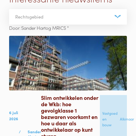
Rechtsgebied
×
Door
:
Sander Hartog MRICS
Slim ontwikkelen onder
de Wkb: hoe
gevolgklasse 1
6 juli
Vastgoed
bezwaren voorkomt en
2026
en
Alkmaar
hoe u daar als
bouw
ontwikkelaar op kunt
/
Sander
sturen