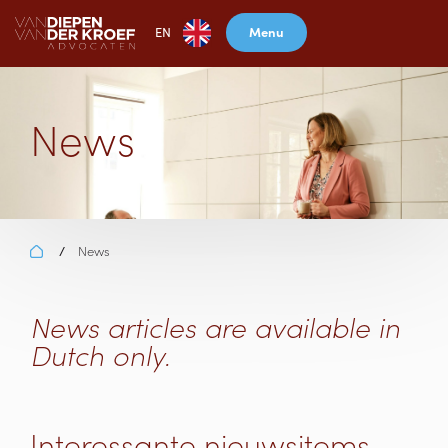
Menu
EN
News
News
/
News articles are available in
Dutch only.
Interessante nieuwsitems