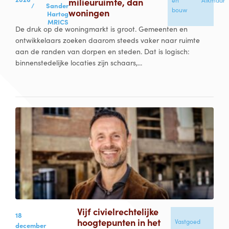
milieuruimte, dan
en
Alkmaar
/
Sander
bouw
woningen
Hartog
MRICS
De druk op de woningmarkt is groot. Gemeenten en
ontwikkelaars zoeken daarom steeds vaker naar ruimte
aan de randen van dorpen en steden. Dat is logisch:
binnenstedelijke locaties zijn schaars,...
Vijf civielrechtelijke
18
hoogtepunten in het
Vastgoed
december