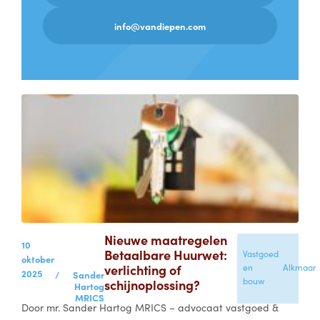
info@vandiepen.com
Nieuwe maatregelen
10
Betaalbare Huurwet:
Vastgoed
oktober
verlichting of
en
Alkmaar
2025
/
Sander
bouw
schijnoplossing?
Hartog
MRICS
Door mr. Sander Hartog MRICS – advocaat vastgoed &