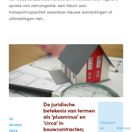
sprake van netcongestie: een tekort aan
transportcapaciteit waardoor nieuwe aansluitingen of
uitbreidingen niet...
De juridische
betekenis van termen
als 'plusminus' en
30
'circa' in
Vastgoed
oktober
bouwcontracten;
en
Alkmaar
2024