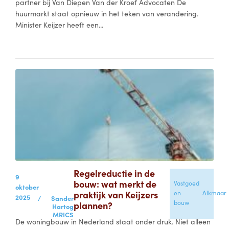
partner bij Van Diepen Van der Kroef Advocaten De
huurmarkt staat opnieuw in het teken van verandering.
Minister Keijzer heeft een...
Regelreductie in de
9
bouw: wat merkt de
Vastgoed
oktober
praktijk van Keijzers
en
Alkmaar
2025
/
Sander
bouw
plannen?
Hartog
MRICS
De woningbouw in Nederland staat onder druk. Niet alleen