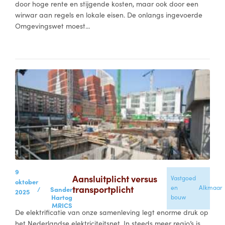
door hoge rente en stijgende kosten, maar ook door een
wirwar aan regels en lokale eisen. De onlangs ingevoerde
Omgevingswet moest...
9
Aansluitplicht versus
Vastgoed
oktober
transportplicht
en
Alkmaar
/
Sander
2025
Hartog
bouw
MRICS
De elektrificatie van onze samenleving legt enorme druk op
het Nederlandse elektriciteitsnet. In steeds meer regio’s is