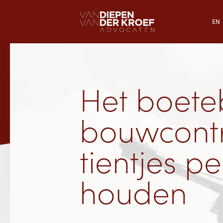
EN
Het boete
bouwcont
tientjes p
houden