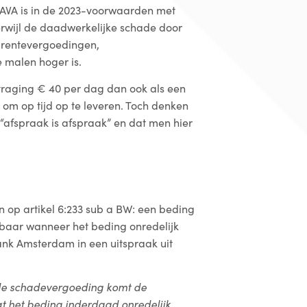
 AVA is in de 2023-voorwaarden met
erwijl de daadwerkelijke schade door
 rentevergoedingen,
 malen hoger is.
rtraging € 40 per dag dan ook als een
 om op tijd op te leveren. Toch denken
 “afspraak is afspraak” en dat men hier
op artikel 6:233 sub a BW: een beding
baar wanneer het beding onredelijk
ank Amsterdam in een uitspraak uit
de schadevergoeding komt de
at het beding inderdaad onredelijk