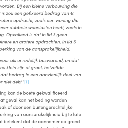
worden. Bij een kleine verbouwing die
 is zou een gefixeerd bedrag van €
rotere opdracht, zoals een woning die
ever dubbele woonlasten heeft, zoals in
ag. Opvallend is dat in lid 3 geen
nere en grotere opdrachten, in lid 5
eperking van de aansprakelijkheid.
 voor als onredelijk bezwarend, omdat
u klein zijn of groot, hetzelfde
at bedrag in een aanzienlijk deel van
 niet dekt.
”
[1]
ning kan de boete gekwalificeerd
dat geval kan het beding worden
raak of door een buitengerechtelijke
perking van aansprakelijkheid bij te late
at betekent dat de aannemer op grond