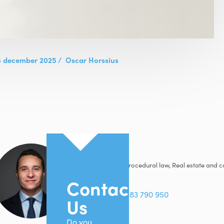
8 december 2025
/
Oscar Horssius
Oscar
Horssius
Corporate law, Procedural law, Real estate and c
Contact
Utrecht
+31 (0)6 - 83 790 950
Us
Do you