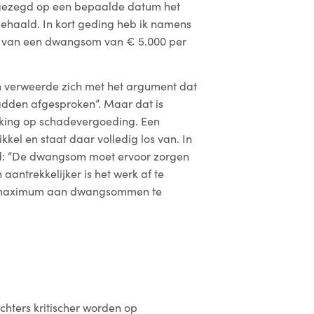
egezegd op een bepaalde datum het
 gehaald. In kort geding heb ik namens
fe van een dwangsom van € 5.000 per
 verweerde zich met het argument dat
adden afgesproken”. Maar dat is
rekking op schadevergoeding. Een
el en staat daar volledig los van. In
ord: “De dwangsom moet ervoor zorgen
antrekkelijker is het werk af te
t maximum aan dwangsommen te
echters kritischer worden op