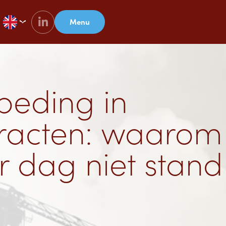
Menu
beding in
racten: waarom
er dag niet stand