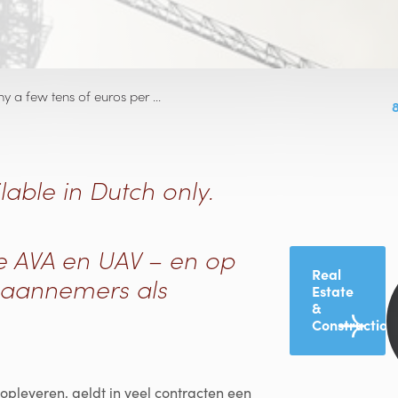
why a few tens of euros per …
lable in Dutch only.
de AVA en UAV – en op
Real
l aannemers als
Estate
&
Construction
pleveren, geldt in veel contracten een