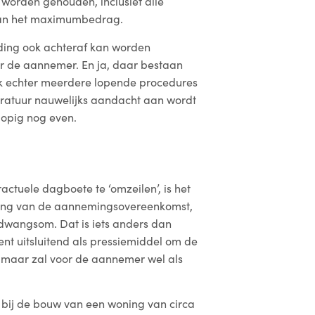
 worden gehouden, inclusief alle
van het maximumbedrag.
ding ook achteraf kan worden
oor de aannemer. En ja, daar bestaan
ik echter meerdere lopende procedures
teratuur nauwelijks aandacht aan wordt
lopig nog even.
actuele dagboete te ‘omzeilen’, is het
oming van de aannemingsovereenkomst,
 dwangsom. Dat is iets anders dan
t uitsluitend als pressiemiddel om de
 maar zal voor de aannemer wel als
 bij de bouw van een woning van circa