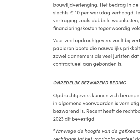
bouwtijdverlenging. Het bedrag in de
slechts € 10 per werkdag verhoogd, t
vertraging zoals dubbele woonlasten,
financieringskosten tegenwoordig vele
Voor veel opdrachtgevers voelt bij ve
papieren boete die nauwelijks prikkelt
zowel aannemers als veel juristen dat
contractueel aan gebonden is.
ONREDELIJK BEZWAREND BEDING
Opdrachtgevers kunnen zich beroepen 
in algemene voorwaarden is vernietig
bezwarend is. Recent heeft de rechtb
2023 dit bevestigd:
“
Vanwege de hoogte van de gefixeer
rechtbank tot het voorlopig oordeel d