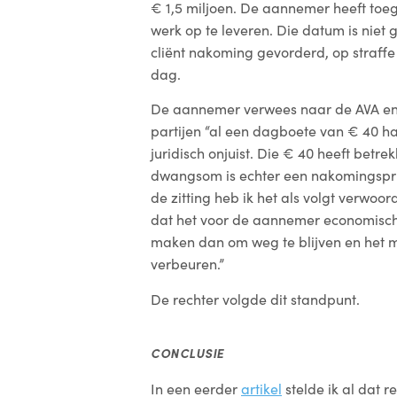
€ 1,5 miljoen. De aannemer heeft to
werk op te leveren. Die datum is niet
cliënt nakoming gevorderd, op straf
dag.
De aannemer verwees naar de AVA en
partijen “al een dagboete van € 40 h
juridisch onjuist. Die € 40 heeft bet
dwangsom is echter een nakomingsprikk
de zitting heb ik het als volgt verwo
dat het voor de aannemer economisch a
maken dan om weg te blijven en he
verbeuren.”
De rechter volgde dit standpunt.
CONCLUSIE
In een eerder
artikel
stelde ik al dat r