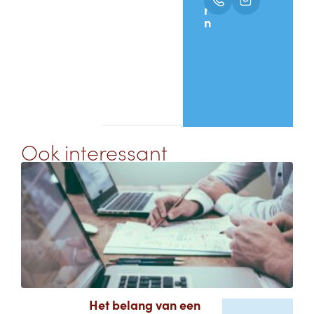
and
r
Construction
n
+31
(0)229
-
Hoorn
287
005
Ook interessant
Het belang van een