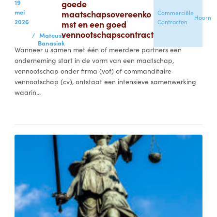
19
goede
mei
maatschapsovereenko
Commerciële
Hoorn
2026
mst en een goed
Contracten
vennootschapscontract
/
Mateusz
Banasiak
Wanneer u samen met één of meerdere partners een
onderneming start in de vorm van een maatschap,
vennootschap onder firma (vof) of commanditaire
vennootschap (cv), ontstaat een intensieve samenwerking
waarin...