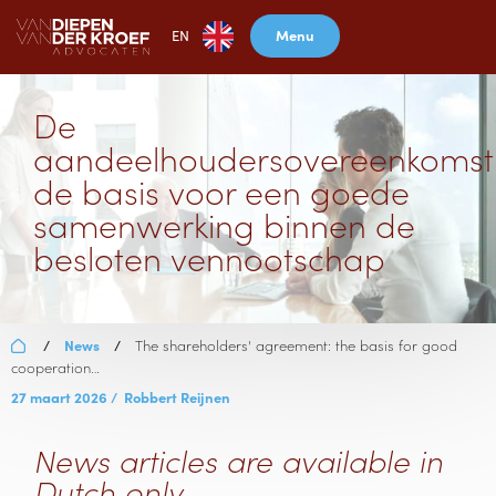
Menu
EN
De
aandeelhoudersovereenkomst
de basis voor een goede
samenwerking binnen de
besloten vennootschap
News
The shareholders' agreement: the basis for good
/
/
cooperation…
27 maart 2026
/
Robbert Reijnen
News articles are available in
Dutch only.