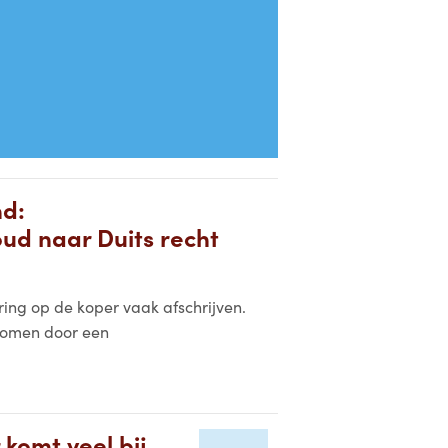
nd:
d naar Duits recht
ring op de koper vaak afschrijven.
rkomen door een
 komt veel bij