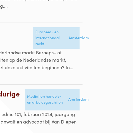
....
Europees- en
internationaal
Amsterdam
recht
ederlandse markt Beroeps- of
eiten op de Nederlandse markt,
 deze activiteiten beginnen? In...
durige
Mediation handels-
Amsterdam
en arbeidsgeschillen
, editie 101, februari 2024, jaargang
tsanwalt en advocaat bij Van Diepen