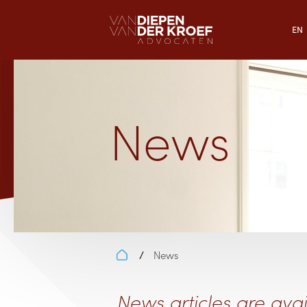
EN
News
News
/
News articles are avai