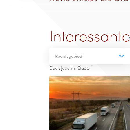
Interessant
Rechtsgebied
×
Door
:
Joachim Staab