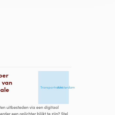
oer
n van
Transportrecht
Amsterdam
tale
ten uitbesteden via een digitaal
er een oplichter blijkt te zijn? Stel