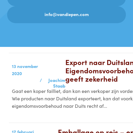
info@vandiepen.com
Export naar Duitsla
13 november
Eigendomsvoorbehou
2020
geeft zekerheid
/
Joachim
Staab
Gaat een koper failliet, dan kan een verkoper zijn vorde
Wie producten naar Duitsland exporteert, kan dat voo
eigendomsvoorbehoud naar Duits recht af...
Emballage op reis – er
17 februari