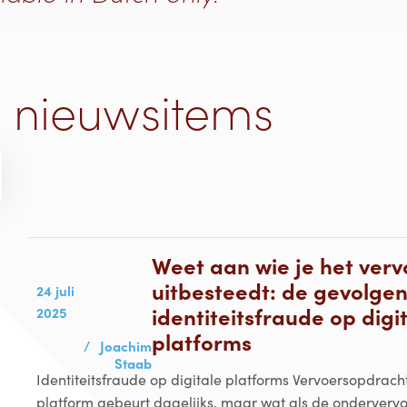
e nieuwsitems
Weet aan wie je het verv
uitbesteedt: de gevolge
24 juli
identiteitsfraude op digi
2025
platforms
/
Joachim
Staab
Identiteitsfraude op digitale platforms Vervoersopdrach
platform gebeurt dagelijks, maar wat als de ondervervoerd