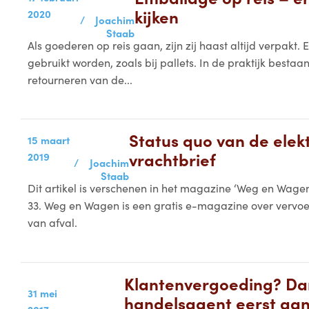
kijken
2020
/
Joachim
Staab
Als goederen op reis gaan, zijn zij haast altijd verpakt
gebruikt worden, zoals bij pallets. In de praktijk bestaa
retourneren van de...
Status quo van de elek
15 maart
vrachtbrief
2019
/
Joachim
Staab
Dit artikel is verschenen in het magazine ‘Weg en Wag
33. Weg en Wagen is een gratis e-magazine over vervoe
van afval.
Klantenvergoeding? Da
31 mei
handelsagent eerst aa