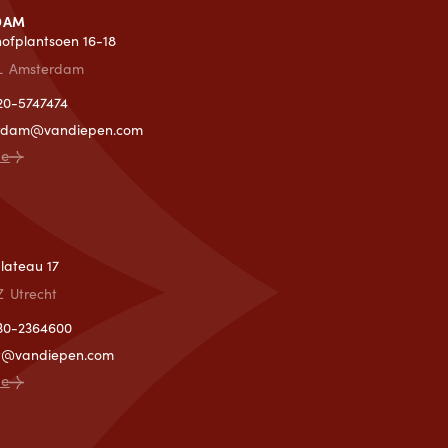
DAM
lhofplantsoen 16-18
L
Amsterdam
)20-5747474
rdam@vandiepen.com
ce
T
lateau 17
Z
Utrecht
)30-2364600
ht@vandiepen.com
ce