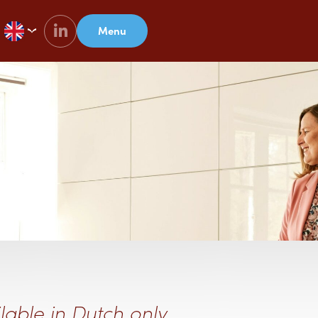
Menu
lable in Dutch only.