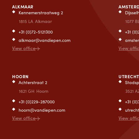
ALKMAAR
AMSTER
Kennemerstraatweg 2
Dijsse
1815 LA
Alkmaar
1077 B
+31 (0)72-5121300
+31 (0
alkmaar@vandiepen.com
amste
View office
View offi
HOORN
UTRECH
Achterstraat 2
Stadsp
1621 GH
Hoorn
3521 A
+31 (0)229-287000
+31 (0
hoorn@vandiepen.com
utrec
View office
View offi