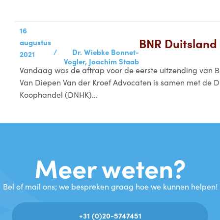
16
BNR Duitsland
augustus
/
Dr. Wiebke Bonnet-
2021
Vogler,
Joachim Staab
Vandaag was de aftrap voor de eerste uitzending van 
Van Diepen Van der Kroef Advocaten is samen met de 
Koophandel (DNHK)...
Meer weten?
Bel of mail ons; we bespreken graag hoe we kunnen helpen!
+31 (0)20-5747451