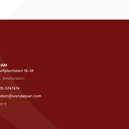
DAM
lhofplantsoen 16-18
L
Amsterdam
)20-5747474
rdam@vandiepen.com
ce