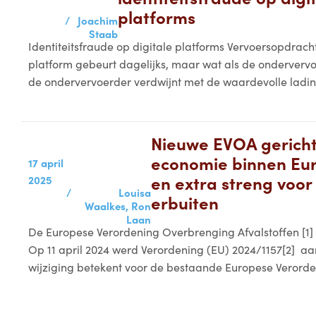
platforms
/
Joachim
Staab
Identiteitsfraude op digitale platforms Vervoersopdrach
platform gebeurt dagelijks, maar wat als de ondervervoerd
de ondervervoerder verdwijnt met de waardevolle lading
Nieuwe EVOA gericht 
economie binnen Eu
17 april
en extra streng voor
2025
/
Louisa
erbuiten
Waalkes,
Ron
Laan
De Europese Verordening Overbrenging Afvalstoffen [1] 
Op 11 april 2024 werd Verordening (EU) 2024/1157[2] a
wijziging betekent voor de bestaande Europese Verorden