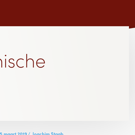
nische
15 maart 2019
/
Joachim Staab