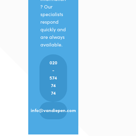
? Our
specialists
respond
quickly and
are always
available.
020
-
574
74
74
info@vandiepen.com