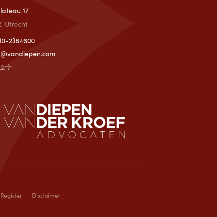
T
lateau 17
Z
Utrecht
)30-2364600
ht@vandiepen.com
ce
 Register
Disclaimer