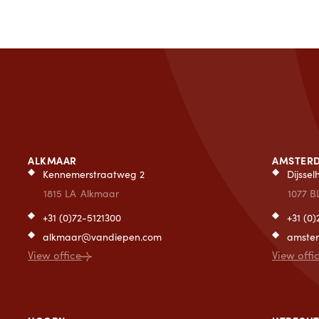
ALKMAAR
AMSTER
Kennemerstraatweg 2
Dijsse
1815 LA
Alkmaar
1077 B
+31 (0)72-5121300
+31 (0
alkmaar@vandiepen.com
amste
View office
View offi