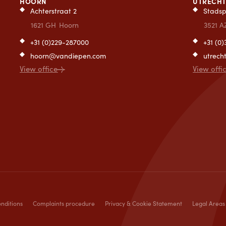
HOORN
UTRECH
Achterstraat 2
Stadsp
1621 GH
Hoorn
3521 A
+31 (0)229-287000
+31 (0
hoorn@vandiepen.com
utrec
View office
View offi
nditions
Complaints procedure
Privacy & Cookie Statement
Legal Areas