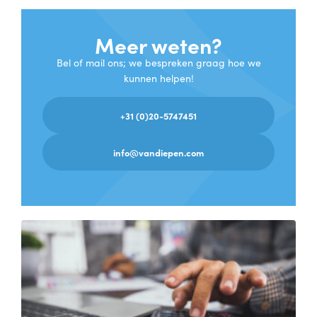
Meer weten?
Bel of mail ons; we bespreken graag hoe we
kunnen helpen!
+31 (0)20-5747451
info@vandiepen.com