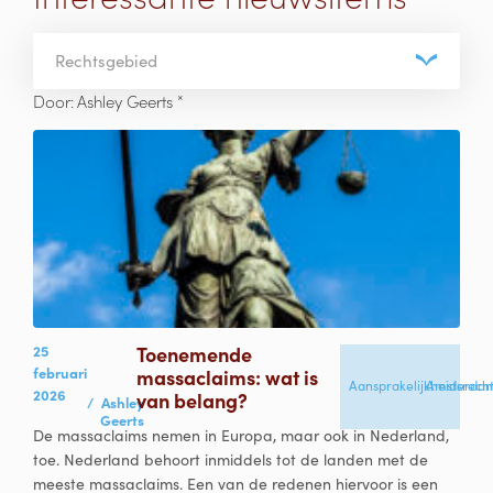
Rechtsgebied
×
Door
:
Ashley Geerts
25
Toenemende
februari
massaclaims: wat is
Aansprakelijkheidsrech
Amsterda
2026
van belang?
/
Ashley
Geerts
De massaclaims nemen in Europa, maar ook in Nederland,
toe. Nederland behoort inmiddels tot de landen met de
meeste massaclaims. Een van de redenen hiervoor is een