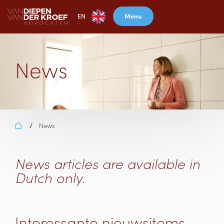
Menu
EN
News
News
/
News articles are available in
Dutch only.
Interessante nieuwsitems