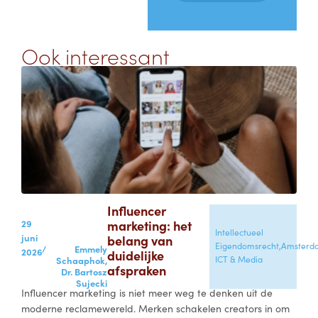
Ook interessant
Influencer
29
marketing: het
Intellectueel
juni
belang van
Eigendomsrecht,
Amsterd
/
Emmely
2026
duidelijke
ICT & Media
Schaaphok,
afspraken
Dr. Bartosz
Sujecki
Influencer marketing is niet meer weg te denken uit de
moderne reclamewereld. Merken schakelen creators in om