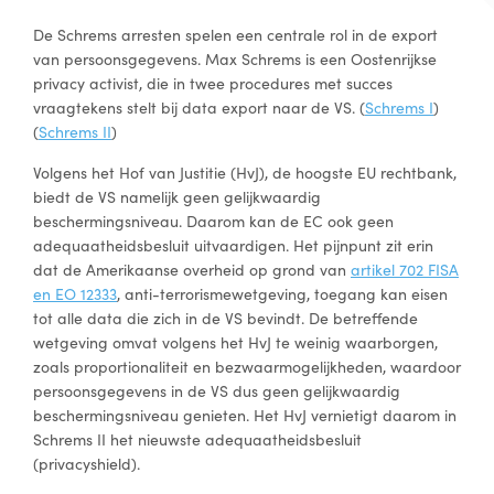
De Schrems arresten spelen een centrale rol in de export
van persoonsgegevens. Max Schrems is een Oostenrijkse
privacy activist, die in twee procedures met succes
vraagtekens stelt bij data export naar de VS. (
Schrems I
)
(
Schrems II
)
Volgens het Hof van Justitie (HvJ), de hoogste EU rechtbank,
biedt de VS namelijk geen gelijkwaardig
beschermingsniveau. Daarom kan de EC ook geen
adequaatheidsbesluit uitvaardigen. Het pijnpunt zit erin
dat de Amerikaanse overheid op grond van
artikel 702 FISA
en EO 12333
, anti-terrorismewetgeving, toegang kan eisen
tot alle data die zich in de VS bevindt. De betreffende
wetgeving omvat volgens het HvJ te weinig waarborgen,
zoals proportionaliteit en bezwaarmogelijkheden, waardoor
persoonsgegevens in de VS dus geen gelijkwaardig
beschermingsniveau genieten. Het HvJ vernietigt daarom in
Schrems II het nieuwste adequaatheidsbesluit
(privacyshield).