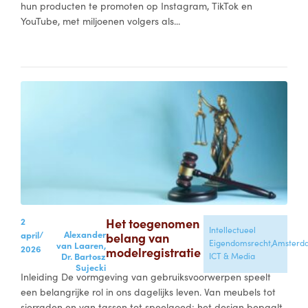
hun producten te promoten op Instagram, TikTok en
YouTube, met miljoenen volgers als...
2
Het toegenomen
Intellectueel
/
Alexander
april
belang van
Eigendomsrecht,
Amsterd
van Laaren,
2026
modelregistratie
Dr. Bartosz
ICT & Media
Sujecki
Inleiding De vormgeving van gebruiksvoorwerpen speelt
een belangrijke rol in ons dagelijks leven. Van meubels tot
sierraden en van tassen tot speelgoed: het design bepaalt