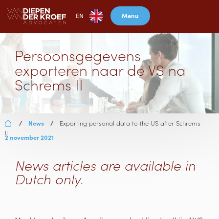
Menu
EN
Persoonsgegevens
exporteren naar de VS na
Schrems II
News
Exporting personal data to the US after Schrems
/
/
II
2 november 2021
News articles are available in
Dutch only.