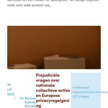
vaak voor welk product we...
Prejudiciële
vragen over
29
nationale
Intellectueel
juli
collectieve acties
Eigendomsrecht,
Amsterd
2025
en Europese
ICT & Media
/
Dr. Bartosz
privacyregelgevi
Sujecki,
ng
Emmely