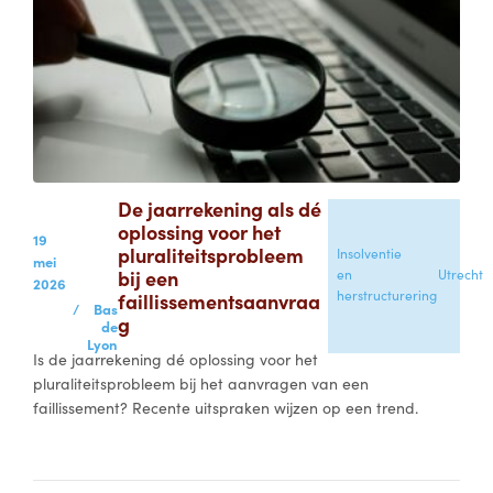
De jaarrekening als dé
oplossing voor het
19
pluraliteitsprobleem
Insolventie
mei
bij een
en
Utrecht
2026
herstructurering
faillissementsaanvraa
/
Bas
g
de
Lyon
Is de jaarrekening dé oplossing voor het
pluraliteitsprobleem bij het aanvragen van een
faillissement? Recente uitspraken wijzen op een trend.