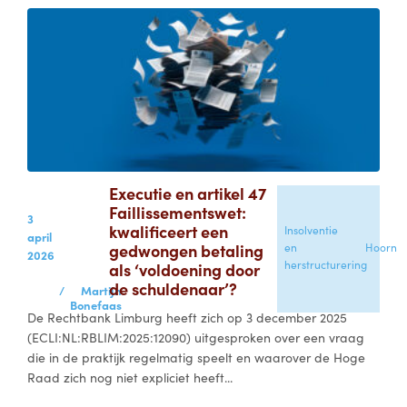
Executie en artikel 47
Faillissementswet:
3
kwalificeert een
Insolventie
april
gedwongen betaling
en
Hoorn
2026
herstructurering
als ‘voldoening door
de schuldenaar’?
/
Martijn
Bonefaas
De Rechtbank Limburg heeft zich op 3 december 2025
(ECLI:NL:RBLIM:2025:12090) uitgesproken over een vraag
die in de praktijk regelmatig speelt en waarover de Hoge
Raad zich nog niet expliciet heeft...