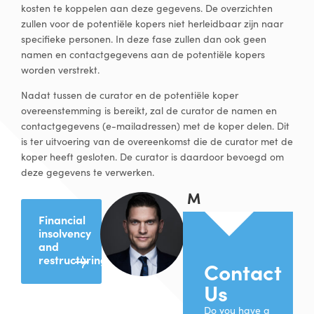
kosten te koppelen aan deze gegevens. De overzichten
zullen voor de potentiële kopers niet herleidbaar zijn naar
specifieke personen. In deze fase zullen dan ook geen
namen en contactgegevens aan de potentiële kopers
worden verstrekt.
Nadat tussen de curator en de potentiële koper
overeenstemming is bereikt, zal de curator de namen en
contactgegevens (e-mailadressen) met de koper delen. Dit
is ter uitvoering van de overeenkomst die de curator met de
koper heeft gesloten. De curator is daardoor bevoegd om
deze gegevens te verwerken.
M
a
Financial
r
insolvency
t
and
i
restructuring
Contact
j
Us
n
B
o
Do you have a