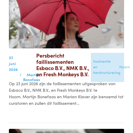
Persbericht
23
faillissementen
Insolventie
juni
Esbaco B.V., NMK B.V.,
en
Hoorn
2026
herstructurering
en Fresh Monkeys B.V.
/
Martijn
Bonefaas
Op 23 juni 2026 zijn de faillissementen uitgesproken van
Esbaco B.V., NMK B.V., en Fresh Monkeys B.V. te
Hoorn. Martijn Bonefaas en Marian Klaver zijn benoemd tot
curatoren en zullen dit faillissement...