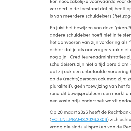
Een noodzakelijke voorwaarde voor de
verkeert in de toestand dat hij heeft 
is van meerdere schuldeisers (
het zo
En juist het bewijzen van deze
‘pluralit
andere schuldeiser hoeft niet in te st
het aanvoeren van zijn vordering als
“
echter dat je als aanvrager vaak niet
nog zijn. Crediteurenadministraties z
schuldeisers zijn niet altijd bereid o
dat zij ook een onbetaalde vordering
op de (rechts)persoon ook mag zijn: 
pluraliteit), géén toewijzing van het fa
rond dit bewijsprobleem een markt o
een vaste prijs onderzoek wordt geda
Op 20 maart 2026 heeft de Rechtban
(
ECLI:NL:RBAMS:2026:3308
) zich echt
vraag die sinds uitspraken van de R