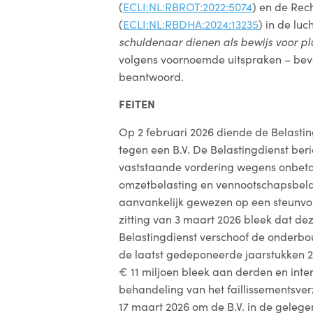
(
ECLI:NL:RBROT:2022:5074
) en de Re
(
ECLI:NL:RBDHA:2024:13235
) in de luc
schuldenaar dienen als bewijs voor plu
volgens voornoemde uitspraken – bev
beantwoord.
FEITEN
Op 2 februari 2026 diende de Belastin
tegen een B.V. De Belastingdienst ber
vaststaande vordering wegens onbeta
omzetbelasting en vennootschapsbelast
aanvankelijk gewezen op een steunvo
zitting van 3 maart 2026 bleek dat d
Belastingdienst verschoof de onderbo
de laatst gedeponeerde jaarstukken 2
€ 11 miljoen bleek aan derden en in
behandeling van het faillissementsv
17 maart 2026 om de B.V. in de gelegen