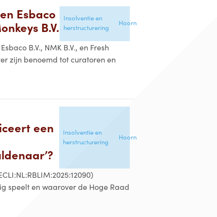
ten Esbaco
Insolventie en
Hoorn
Monkeys B.V.
herstructurering
 Esbaco B.V., NMK B.V., en Fresh
er zijn benoemd tot curatoren en
ficeert een
Insolventie en
Hoorn
herstructurering
uldenaar’?
ECLI:NL:RBLIM:2025:12090)
atig speelt en waarover de Hoge Raad