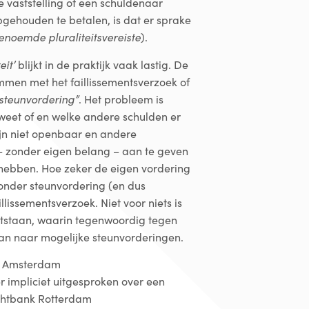
 vaststelling of een schuldenaar
opgehouden te betalen, is dat er sprake
genoemde
pluraliteitsvereiste
).
eit’
blijkt in de praktijk vaak lastig. De
emmen met het faillissementsverzoek of
steunvordering”
. Het probleem is
 weet of en welke andere schulden er
ijn niet openbaar en andere
m – zonder eigen belang – aan te geven
 hebben. Hoe zeker de eigen vordering
zonder steunvordering (en dus
illissementsverzoek. Niet voor niets is
ntstaan, waarin tegenwoordig tegen
an naar mogelijke steunvorderingen.
k Amsterdam
er impliciet uitgesproken over een
echtbank Rotterdam