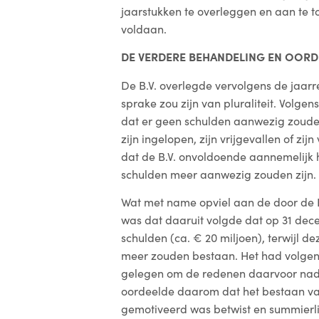
jaarstukken te overleggen en aan te t
voldaan.
DE VERDERE BEHANDELING EN OORD
De B.V. overlegde vervolgens de jaarr
sprake zou zijn van pluraliteit. Volgen
dat er geen schulden aanwezig zouden
zijn ingelopen, zijn vrijgevallen of zi
dat de B.V. onvoldoende aannemelijk
schulden meer aanwezig zouden zijn.
Wat met name opviel aan de door de B
was dat daaruit volgde dat op 31 dec
schulden (ca. € 20 miljoen), terwijl d
meer zouden bestaan. Het had volgen
gelegen om de redenen daarvoor nad
oordeelde daarom dat het bestaan v
gemotiveerd was betwist en summierl