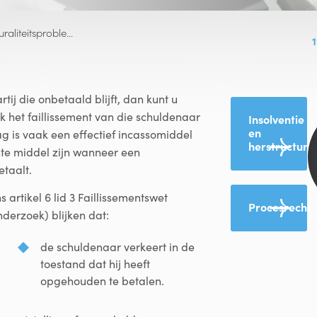
raliteitsproble…
ij die onbetaald blijft, dan kunt u
het faillissement van die schuldenaar
Insolventie
en
g is vaak een effectief incassomiddel
herstructure
ste middel zijn wanneer een
etaalt.
s artikel 6 lid 3 Faillissementswet
Procesrecht
nderzoek) blijken dat:
de schuldenaar verkeert in de
toestand dat hij heeft
opgehouden te betalen.