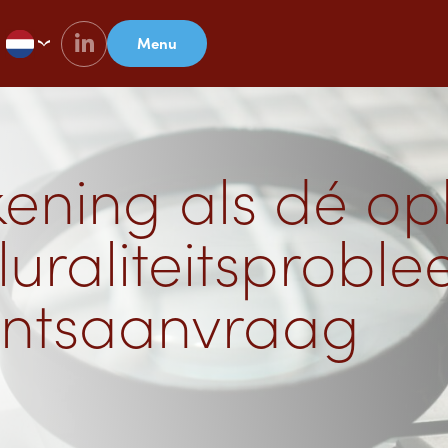
Menu
ening als dé op
luraliteitsprobl
mentsaanvraag