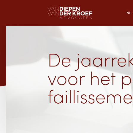
NL
De jaarrek
voor het p
faillisse