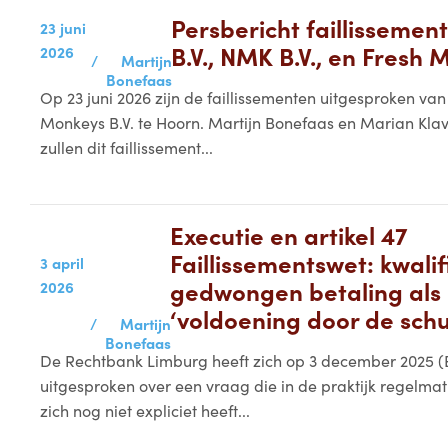
Persbericht faillissemen
23 juni
B.V., NMK B.V., en Fresh 
2026
/
Martijn
Bonefaas
Op 23 juni 2026 zijn de faillissementen uitgesproken van
Monkeys B.V. te Hoorn. Martijn Bonefaas en Marian Klav
zullen dit faillissement...
Executie en artikel 47
Faillissementswet: kwali
3 april
gedwongen betaling als
2026
‘voldoening door de sch
/
Martijn
Bonefaas
De Rechtbank Limburg heeft zich op 3 december 2025 (
uitgesproken over een vraag die in de praktijk regelm
zich nog niet expliciet heeft...