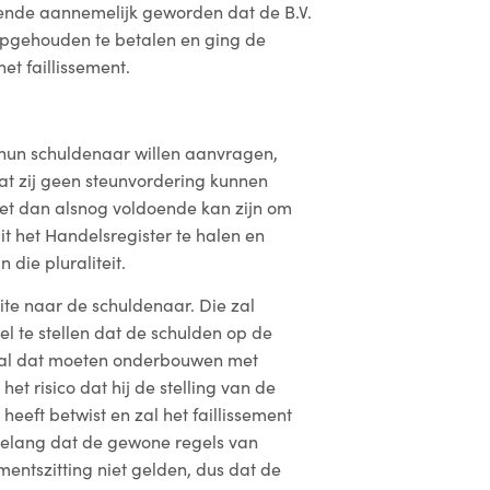
ende aannemelijk geworden dat de B.V.
 opgehouden te betalen en ging de
et faillissement.
n hun schuldenaar willen aanvragen,
t zij geen steunvordering kunnen
het dan alsnog voldoende kan zijn om
t het Handelsregister te halen en
die pluraliteit.
ite naar de schuldenaar. Die zal
el te stellen dat de schulden op de
 zal dat moeten onderbouwen met
 het risico dat hij de stelling van de
eeft betwist en zal het faillissement
belang dat de gewone regels van
sementszitting niet gelden, dus dat de