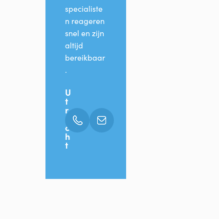
specialiste
n reageren
snel en zijn
altijd
bereikbaar
.
U
t
r
e
c
h
t