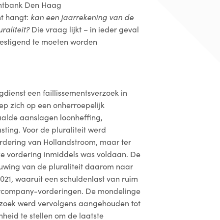
chtbank Den Haag
ht hangt:
kan een jaarrekening van de
raliteit?
Die vraag lijkt – in ieder geval
estigend te moeten worden
gdienst een faillissementsverzoek in
iep zich op een onherroepelijk
alde aanslagen loonheffing,
ing. Voor de pluraliteit werd
rdering van Hollandstroom, maar ter
eze vordering inmiddels was voldaan. De
uwing van de pluraliteit daarom naar
021, waaruit een schuldenlast van ruim
tercompany-vorderingen. De mondelinge
erzoek werd vervolgens aangehouden tot
heid te stellen om de laatste