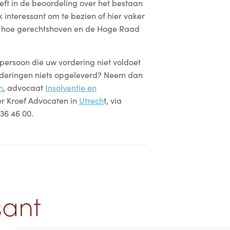
eft in de beoordeling over het bestaan
 interessant om te bezien of hier vaker
 hoe gerechtshoven en de Hoge Raad
persoon die uw vordering niet voldoet
rderingen niets opgeleverd? Neem dan
n
, advocaat
Insolventie en
er Kroef Advocaten in
Utrech
t, via
236 46 00.
sant