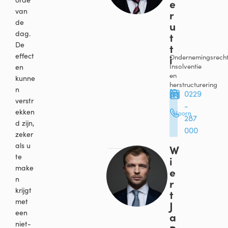
e
van
r
de
u
dag.
t
De
t
effect
i
Ondernemingsrecht
Insolventie
en
en
kunne
herstructurering
n
0229
verstr
-
ekken
Hoorn
287
d zijn,
000
zeker
als u
W
te
i
make
e
n
r
krijgt
t
met
J
een
a
niet-
n