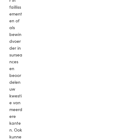
r in
failliss
ement
en of
als
bewin
dvoer
der in
sursea
nces
en
beoor
delen
uw
kwesti
e van
meerd
ere
kante
n. Ook
kunne