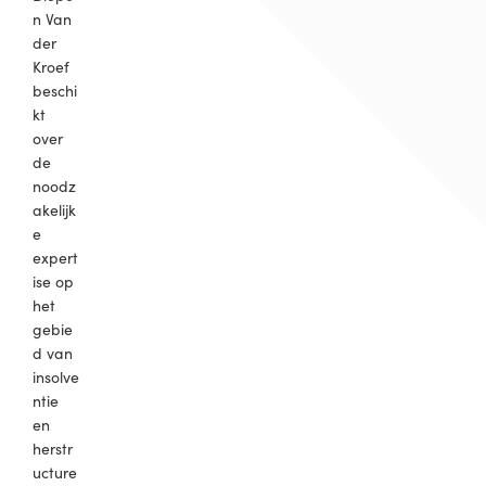
n Van
der
Kroef
beschi
kt
over
de
noodz
akelijk
e
expert
ise op
het
gebie
d van
insolve
ntie
en
herstr
ucture