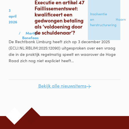
Executie en artikel 47
Faillissementswet:
3
kwalificeert een
Insolventie
april
gedwongen betaling
en
Hoorn
2026
herstructurering
als ‘voldoening door
de schuldenaar’?
/
Martijn
Bonefaas
De Rechtbank Limburg heeft zich op 3 december 2025
(ECLI:NL:RBLIM:2025:12090) uitgesproken over een vraag
die in de praktijk regelmatig speelt en waarover de Hoge
Raad zich nog niet expliciet heeft...
Bekijk alle nieuwsitems