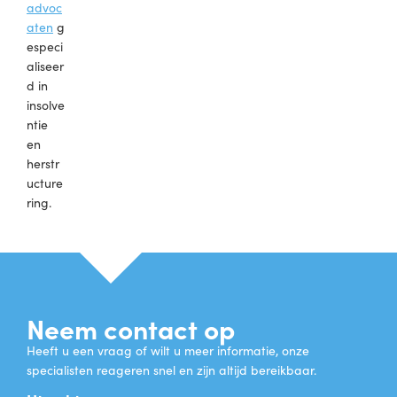
advoc
aten
g
especi
aliseer
d in
insolve
ntie
en
herstr
ucture
ring.
Neem contact op
Heeft u een vraag of wilt u meer informatie, onze
specialisten reageren snel en zijn altijd bereikbaar.