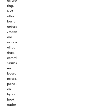
ucture
ring.
Niet
alleen
bestu
urders
, maar
ook
aande
elhou
ders,
commi
ssariss
en,
levera
nciers,
pand-
en
hypot
heekh
ouder