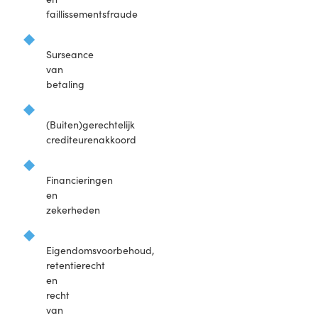
faillissementsfraude
Surseance
van
betaling
(Buiten)gerechtelijk
crediteurenakkoord
Financieringen
en
zekerheden
Eigendomsvoorbehoud,
retentierecht
en
recht
van