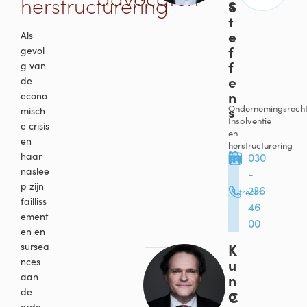
herstructurering
s
S
t
e
Als
f
gevol
f
g van
e
de
n
econo
s
Ondernemingsrecht
misch
Insolventie
e crisis
en
en
herstructurering
haar
030
naslee
-
p zijn
236
Utrecht
failliss
46
ement
00
en en
K
sursea
u
nces
n
aan
o
de
C
orde