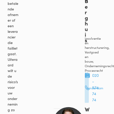
B
betale
e
nde
r
afnem
g
er of
h
een
u
levera
i
ncier
s
Insolventie
die
en
herstructurering,
failliet
Vastgoed
gaat.
en
Uitera
bouw,
ard
Ondernemingsrecht
wilt u
Procesrecht
020
de
-
risico’s
574
voor
Amsterdam
uw
74
onder
74
nemin
W
g zo