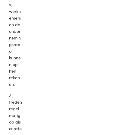
s,
werkn
emers
en de
onder
nemin
gsraa
d
kunne
n op
hen
reken
en.
Zij
treden
regel
matig
op als
curato