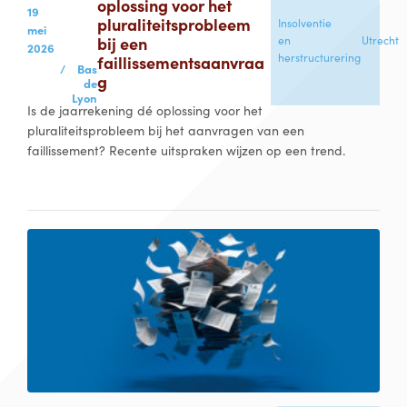
oplossing voor het
19
pluraliteitsprobleem
Insolventie
mei
bij een
en
Utrecht
2026
herstructurering
faillissementsaanvraa
/
Bas
g
de
Lyon
Is de jaarrekening dé oplossing voor het
pluraliteitsprobleem bij het aanvragen van een
faillissement? Recente uitspraken wijzen op een trend.