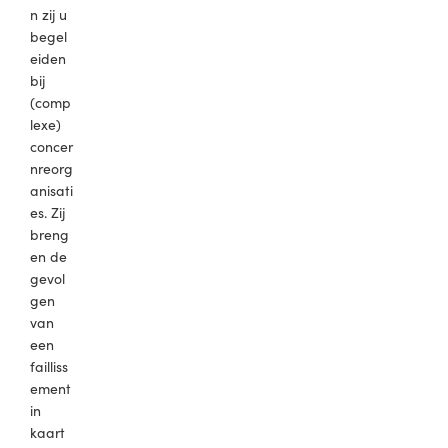
n zij u
begel
eiden
bij
(comp
lexe)
concer
nreorg
anisati
es. Zij
breng
en de
gevol
gen
van
een
failliss
ement
in
kaart