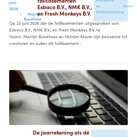
faillissementen
Insolventie
juni
Esbaco B.V., NMK B.V.,
en
Hoorn
2026
herstructurering
en Fresh Monkeys B.V.
/
Martijn
Bonefaas
Op 23 juni 2026 zijn de faillissementen uitgesproken van
Esbaco B.V., NMK B.V., en Fresh Monkeys B.V. te
Hoorn. Martijn Bonefaas en Marian Klaver zijn benoemd tot
curatoren en zullen dit faillissement...
De jaarrekening als dé