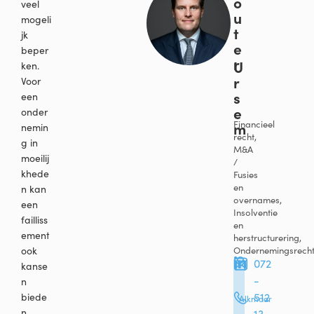
o
veel
u
mogeli
t
jk
e
beper
r
U
ken.
r
Voor
s
een
e
onder
m
Financieel
nemin
recht,
g in
M&A
moeilij
/
khede
Fusies
en
n kan
overnames,
een
Insolventie
failliss
en
ement
herstructurering,
ook
Ondernemingsrech
072
kanse
-
n
512
biede
Alkmaar
n,
13