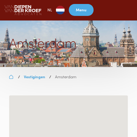
Menu
NL
Amsterdam
Vestigingen
Amsterdam
/
/