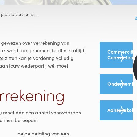
erjaarde vordering…
gewezen over verrekening van
k werd aangenomen, is dit niet altijd
Commerciël
Contracten
 te zitten kan je vordering volledig
d aan jouw wederpartij wél moet
Onderneming
errekening
Aansprakelij
BW) moet aan een aantal voorwaarden
 kunnen beroepen:
beide betaling van een