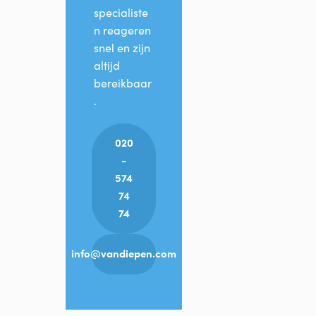
specialiste
n reageren
snel en zijn
altijd
bereikbaar
.
020
-
574
74
74
info@vandiepen.com