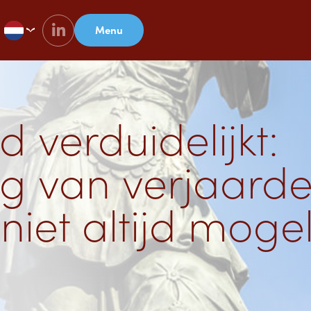
Menu
verduidelijkt:
ng van verjaard
niet altijd mogel