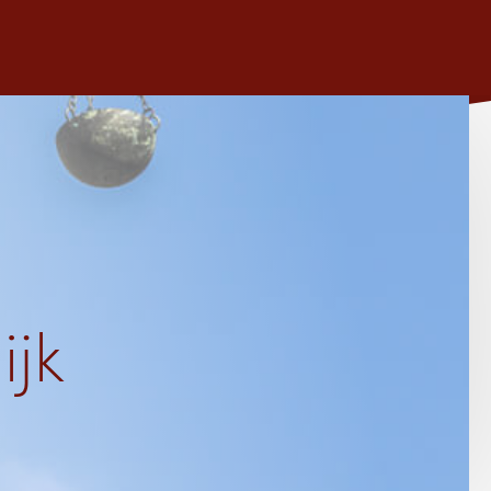
e
ijk