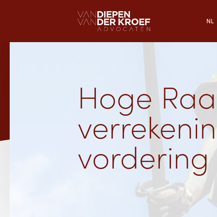
NL
Hoge Raad 
verrekeni
vordering 