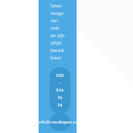
listen
reage
ren
snel
en zijn
altijd
bereik
baar.
020
-
574
74
74
info@vandiepen.com