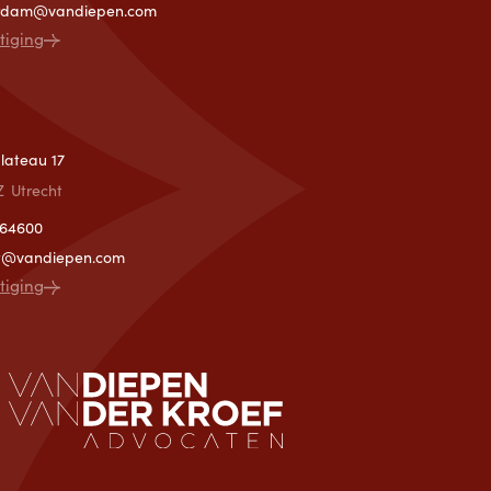
rdam@vandiepen.com
stiging
T
lateau 17
Z
Utrecht
364600
ht@vandiepen.com
stiging