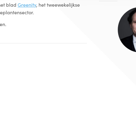
het blad
Greenity
, het tweewekelijkse
eplantensector.
zen.