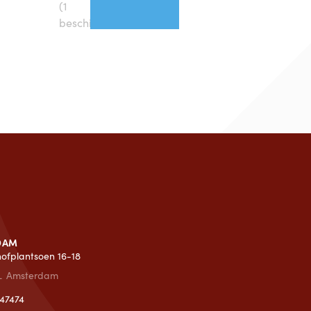
(1
beschikbaar)
DAM
lhofplantsoen 16-18
L
Amsterdam
47474