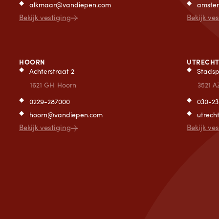
alkmaar@vandiepen.com
amste
Bekijk vestiging
Bekijk ve
HOORN
UTRECH
Achterstraat 2
Stadsp
1621 GH
Hoorn
3521 A
0229-287000
030-2
hoorn@vandiepen.com
utrec
Bekijk vestiging
Bekijk ve