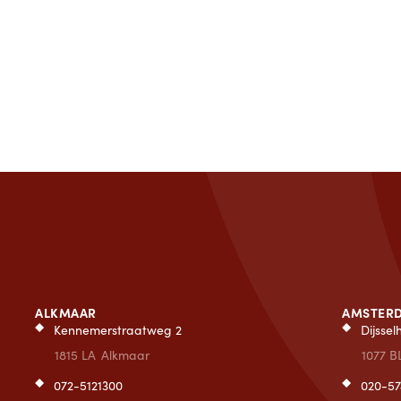
ALKMAAR
AMSTER
Kennemerstraatweg 2
Dijsse
1815 LA
Alkmaar
1077 B
072-5121300
020-57