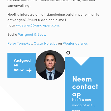
samenvatting.
Heeft u interesse om dit signaleringsbulletin per e-mail te
ontvangen? Stuurt u dan een e-mail
naar
w.devries@vandiepen.com
.
Sectie
Vastgoed & Bouw
Peter Tennekes
,
Oscar Horssius
en
Wouter de Vries
O
s
Vastgoed
c
en
a
bouw
r
H
Neem
o
contact
r
s
op
s
Heeft u een
i
vraag of wilt u
u
meer