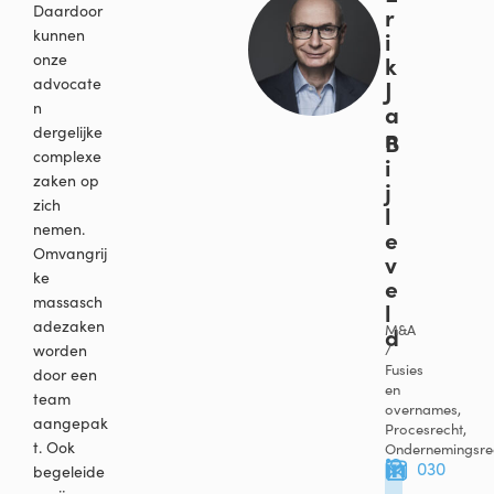
Daardoor
r
kunnen
i
onze
k
advocate
J
n
a
dergelijke
n
B
complexe
i
zaken op
j
zich
l
nemen.
e
Omvangrij
v
ke
e
massasch
l
adezaken
d
M&A
/
worden
Fusies
door een
en
team
overnames,
aangepak
Procesrecht,
t. Ook
Ondernemingsre
030
begeleide