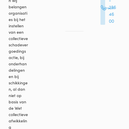
-
n wij
belangen
236
Utrecht
organisati
46
es bij het
00
instellen
van een
collectieve
schadever
goedings
actie, bij
onderhan
delingen
en bij
schikkinge
n, al dan
niet op
basis van
de Wet
collectieve
afwikkelin
g