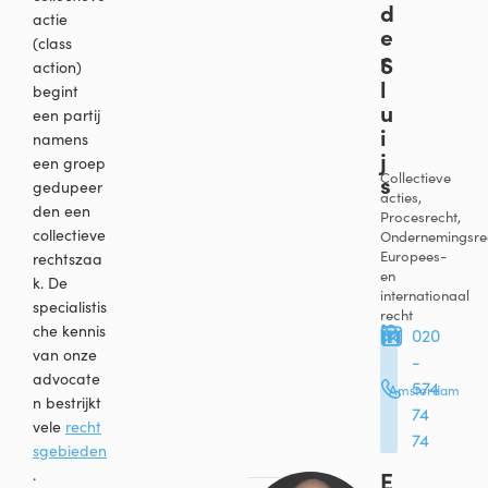
d
actie
e
(class
r
S
action)
l
begint
u
een partij
i
namens
j
een groep
s
Collectieve
gedupeer
acties,
den een
Procesrecht,
collectieve
Ondernemingsrec
Europees-
rechtszaa
en
k. De
internationaal
specialistis
recht
che kennis
020
van onze
-
advocate
574
Amsterdam
n bestrijkt
74
vele
recht
74
sgebieden
.
E