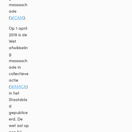
massasch
ade
(
WCAM
).
Op 1 april
2019 is de
Wet
afwikkelin
g
massasch
ade in
collectieve
actie
(
WAMCA
)
in het
Staatsbla
d
gepublice
erd. De
wet zal op
een bij