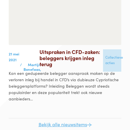
Uitspraken in CFD-zaken:
21 mei
beleggers krijgen inleg
Collectieve
2021
terug
acties
/
Martijn
Bonefaas,
Kan een gedupeerde belegger aanspraak maken op de
verloren inleg bij handel in CFD’s via dubieuze Cypriotische
beleggersplatforms? Inleiding Beleggen wordt steeds
populairder en deze populariteit trekt ook nieuwe
aanbieders...
Bekijk alle nieuwsitems