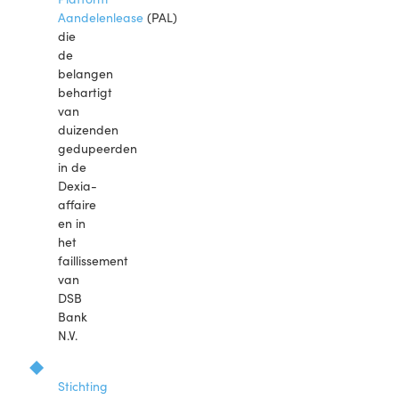
Aandelenlease
(PAL)
die
de
belangen
behartigt
van
duizenden
gedupeerden
in de
Dexia-
affaire
en in
het
faillissement
van
DSB
Bank
N.V.
Stichting