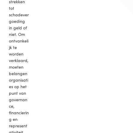
strekken
tot
schadever
goeding
in geld of
niet. Om
ontvankeli
jk te
worden
verklaard,
moeten
belangen
organisati
es op het
punt van
governan
ce,
financierin
g en
represent
ativiteit