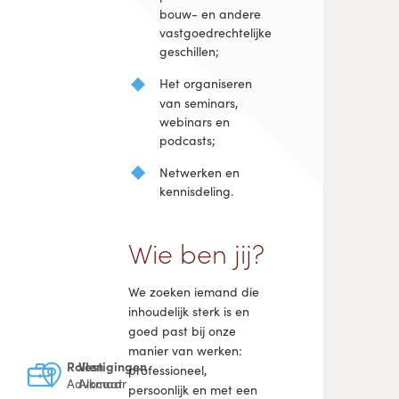
bouw- en andere
vastgoedrechtelijke
geschillen;
Het organiseren
van seminars,
webinars en
podcasts;
Netwerken en
kennisdeling.
Wie ben jij?
We zoeken iemand die
inhoudelijk sterk is en
goed past bij onze
manier van werken:
Rollen
Vestigingen
professioneel,
Advocaat
Alkmaar
persoonlijk en met een