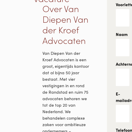
functi
Voorlett
Over Van
Diepen Van
der Kroef
Naam
Advocaten
Van Diepen Van der
Kroef Advocaten is een
Achter
groot, eigentijds kantoor
dat al bijna 50 jaar
bestaat. Met vier
vestigingen in en rond
de Randstad en ruim 75
E-
advocaten behoren we
mailadr
tot de top 20 van
Nederland. We
behandelen complexe
zaken voor ambitieuze
Telefoo
ondernemers –