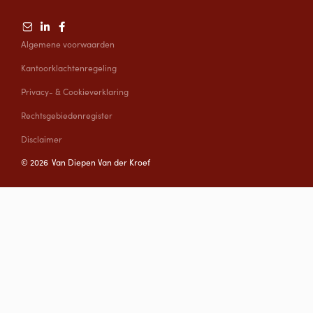
Algemene voorwaarden
Kantoorklachtenregeling
Privacy- & Cookieverklaring
Rechtsgebiedenregister
Disclaimer
©
2026
Van Diepen Van der Kroef