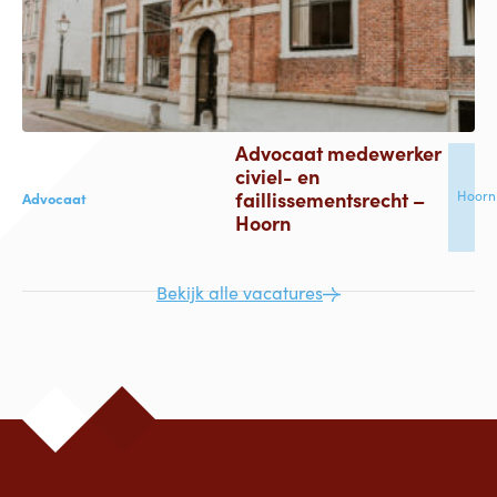
Advocaat medewerker
civiel- en
faillissementsrecht –
Hoorn
Advocaat
Hoorn
Bekijk alle vacatures