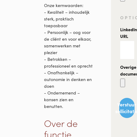
Onze kernwaarden:
- Kwaliteit – inhoudelijk
OPTI
sterk, praktisch
toepasbaar
LinkedIn
- Persoonlijk – oog voor
URL
de cliënt en voor elkaar,
samenwerken met
plezier
- Betrokken –
professioneel en oprecht
Overige
- Onafhankelijk –
docume
autonomie in denken en
doen
- Ondernemend –
kansen zien en
Verstuur
benutten.
sollicitati
Over de
functie