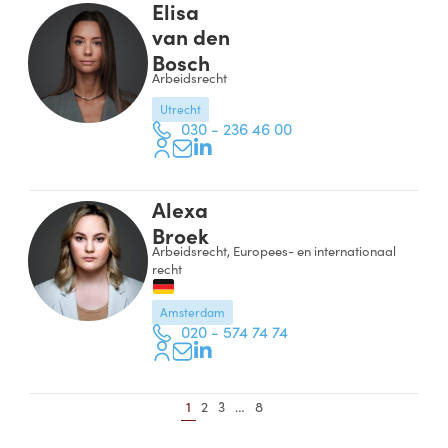
Elisa
van den
Bosch
Arbeidsrecht
Utrecht
030 - 236 46 00
Alexa
Broek
Arbeidsrecht, Europees- en internationaal
recht
Amsterdam
020 - 574 74 74
1
2
3
…
8