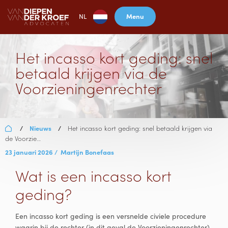
Menu
NL
Het incasso kort geding: snel
betaald krijgen via de
Voorzieningenrechter
Nieuws
Het incasso kort geding: snel betaald krijgen via
/
/
de Voorzie…
23 januari 2026
/
Martijn Bonefaas
Wat is een incasso kort
geding?
Een incasso kort geding is een versnelde civiele procedure
waarin bij de rechter (in dit geval de Voorzieningenrechter)