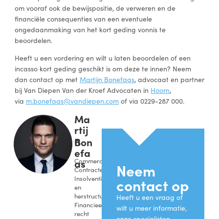
om vooraf ook de bewijspositie, de verweren en de
financiële consequenties van een eventuele
ongedaanmaking van het kort geding vonnis te
beoordelen.
Heeft u een vordering en wilt u laten beoordelen of een
incasso kort geding geschikt is om deze te innen? Neem
dan contact op met
Martijn Bonefaas
, advocaat en partner
bij Van Diepen Van der Kroef Advocaten in
Hoorn
,
via
m.bonefaas@vandiepen.com
of via 0229-287 000.
Ma
rtij
n
Bon
efa
as
Commerciële
Neem
Contracten,
Insolventie
contact op
en
herstructurering,
Heeft u een vraag of
Financieel
wilt u meer informatie,
recht
onze specialisten