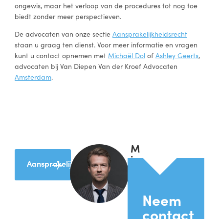
ongewis, maar het verloop van de procedures tot nog toe
biedt zonder meer perspectieven.
De advocaten van onze sectie
Aansprakelijkheidsrecht
staan u graag ten dienst. Voor meer informatie en vragen
kunt u contact opnemen met
Michaël Dol
of
Ashley Geerts
,
advocaten bij Van Diepen Van der Kroef Advocaten
Amsterdam
.
M
i
Aansprakelijkheidsrecht
c
h
a
Neem
ë
contact
l
D