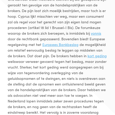
geraakt ten gevolge van de handelspraktijken van de
brokers. De pijn laat zich moeilijk bestrijden, maar toch is er
hoop. Cyprus lijkt misschien ver weg, maar een consument
zal als regel voor het gerecht van zijn eigen land mogen
procederen (artikel 18 lid 1 Brussel-I Bis). De forumkeuze
waarop de brokers zich beroepen, is inmiddels bij
vonnis
door de rechtbank gepasseerd. Bovendien biedt Europese
regelgeving met het
Europees Bankbeslag
de mogelijkheid
om relatief eenvoudig beslag te leggen op middelen van
de brokers. Dat doet pijn. De brokers hebben in
kort geding
weliswaar verweer gevoerd tegen het beslag, maar zonder
vrucht. Sterker, het kort geding werd aangegrepen om bij
wijze van tegenvordering overlegging van de
geluidsopnamen af te dwingen, en niets is overdreven aan
de stelling dat de opnamen een ontluisterend beeld geven
van de handelspraktijken van de brokers. Daar hebben we
als advocaten niet veel meer aan toe te voegen. In
Nederland lopen inmiddels zeker zeven procedures tegen
de brokers, en nog geen van de rechtszaken heeft de
eindstreep bereikt. Het vervolg is in zoverre vooralsnog