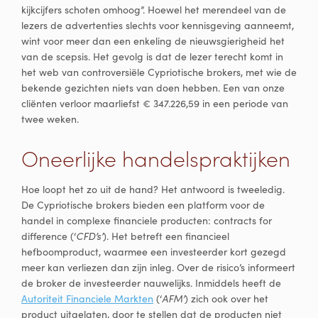
kijkcijfers schoten omhoog”. Hoewel het merendeel van de
lezers de advertenties slechts voor kennisgeving aanneemt,
wint voor meer dan een enkeling de nieuwsgierigheid het
van de scepsis. Het gevolg is dat de lezer terecht komt in
het web van controversiële Cypriotische brokers, met wie de
bekende gezichten niets van doen hebben. Een van onze
cliënten verloor maarliefst € 347.226,59 in een periode van
twee weken.
Oneerlijke handelspraktijken
Hoe loopt het zo uit de hand? Het antwoord is tweeledig.
De Cypriotische brokers bieden een platform voor de
handel in complexe financiele producten: contracts for
difference (‘
CFD’s’
). Het betreft een financieel
hefboomproduct, waarmee een investeerder kort gezegd
meer kan verliezen dan zijn inleg. Over de risico’s informeert
de broker de investeerder nauwelijks. Inmiddels heeft de
Autoriteit Financiele Markten
(‘
AFM’
) zich ook over het
product uitgelaten, door te stellen dat de producten niet