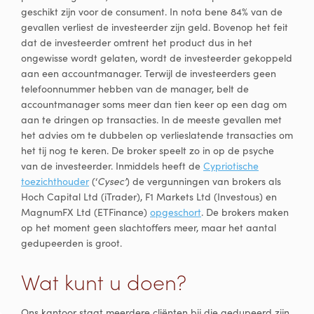
geschikt zijn voor de consument. In nota bene 84% van de
gevallen verliest de investeerder zijn geld. Bovenop het feit
dat de investeerder omtrent het product dus in het
ongewisse wordt gelaten, wordt de investeerder gekoppeld
aan een accountmanager. Terwijl de investeerders geen
telefoonnummer hebben van de manager, belt de
accountmanager soms meer dan tien keer op een dag om
aan te dringen op transacties. In de meeste gevallen met
het advies om te dubbelen op verlieslatende transacties om
het tij nog te keren. De broker speelt zo in op de psyche
van de investeerder. Inmiddels heeft de
Cypriotische
toezichthouder
(‘
Cysec’
) de vergunningen van brokers als
Hoch Capital Ltd (iTrader), F1 Markets Ltd (Investous) en
MagnumFX Ltd (ETFinance)
opgeschort
. De brokers maken
op het moment geen slachtoffers meer, maar het aantal
gedupeerden is groot.
Wat kunt u doen?
Ons kantoor staat meerdere cliënten bij die gedupeerd zijn