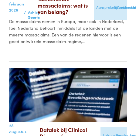
februari
massaclaims: wat is
Aansprakelijkheidsrech
Amsterda
2026
van belang?
/
Ashley
Geerts
De massaclaims nemen in Europa, maar ook in Nederland,
toe. Nederland behoort inmiddels tot de landen met de
meeste massaclaims. Een van de redenen hiervoor is een
goed ontwikkeld massaclaim‑regime,...
28
Datalek bij Clinical
augustus
Letselschade
Amsterda