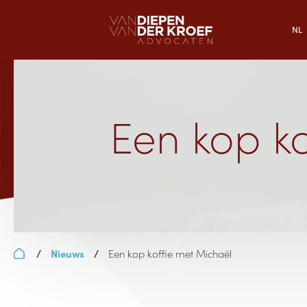
NL
Een kop k
Nieuws
Een kop koffie met Michaël
/
/