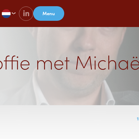
Menu
offie met Michaë