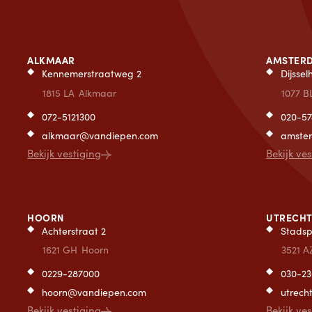
ALKMAAR
AMSTER
Kennemerstraatweg 2
Dijsse
1815 LA
Alkmaar
1077 B
072-5121300
020-57
alkmaar@vandiepen.com
amste
Bekijk vestiging
Bekijk ve
HOORN
UTRECH
Achterstraat 2
Stadsp
1621 GH
Hoorn
3521 A
0229-287000
030-2
hoorn@vandiepen.com
utrec
Bekijk vestiging
Bekijk ve