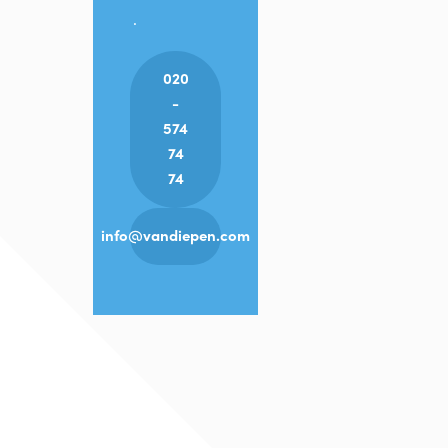
.
020
-
574
74
74
info@vandiepen.com