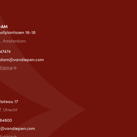
DAM
lhofplantsoen 16-18
L
Amsterdam
47474
rdam@vandiepen.com
stiging
T
lateau 17
Z
Utrecht
364600
ht@vandiepen.com
stiging