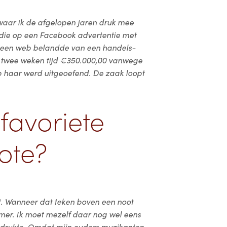
waar ik de afgelopen jaren druk mee
die op een Facebook advertentie met
n een web belandde van een handels-
n twee weken tijd €350.000,00 vanwege
 haar werd uitgeoefend. De zaak loopt
favoriete
ote?
mt. Wanneer dat teken boven een noot
mer. Ik moet mezelf daar nog wel eens
n drukte. Omdat mijn ouders muzikanten