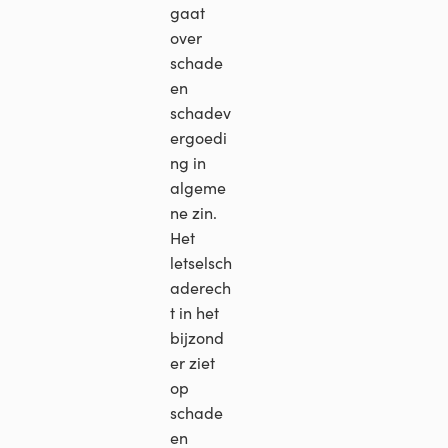
gaat
over
schade
en
schadev
ergoedi
ng in
algeme
ne zin.
Het
letselsch
aderech
t in het
bijzond
er ziet
op
schade
en