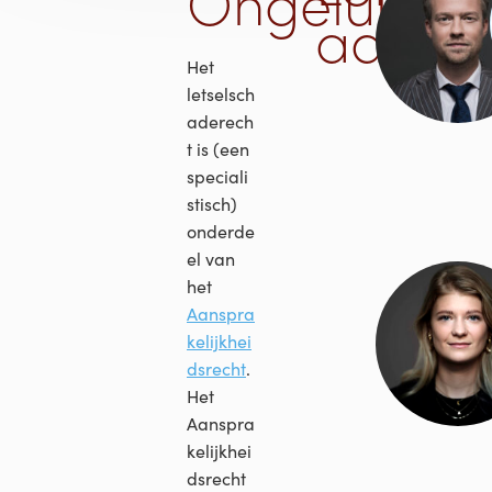
Ongelukken
advoc
Het
letselsch
aderech
t is (een
speciali
stisch)
onderde
el van
het
Aanspra
kelijkhei
dsrecht
.
Het
Aanspra
kelijkhei
dsrecht