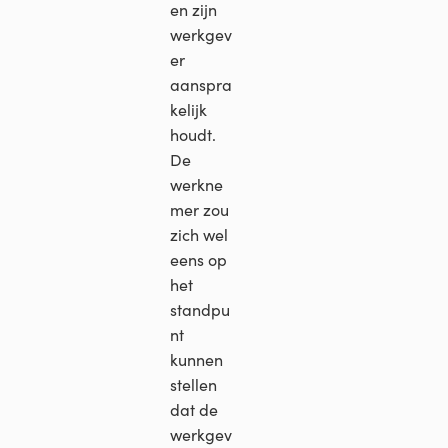
en zijn
werkgev
er
aanspra
kelijk
houdt.
De
werkne
mer zou
zich wel
eens op
het
standpu
nt
kunnen
stellen
dat de
werkgev