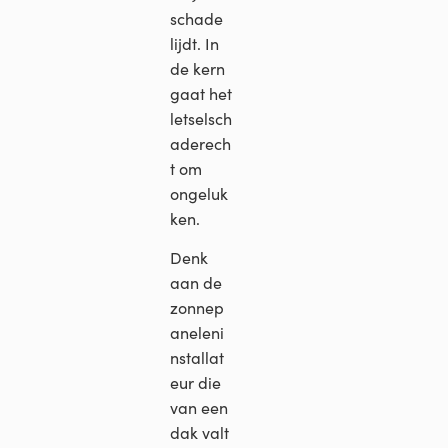
schade
lijdt. In
de kern
gaat het
letselsch
aderech
t om
ongeluk
ken.
Denk
aan de
zonnep
aneleni
nstallat
eur die
van een
dak valt