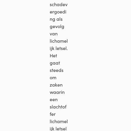
schadev
ergoedi
ng als
gevolg
van
lichamel
ijk letsel.
Het
gaat
steeds
om
zaken
waarin
een
slachtof
fer
lichamel
ijk letsel